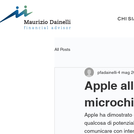
CHI S
All Posts
pfadainelli
4 mag 2
Apple al
microch
Apple ha dimostrato di
qualcosa di potenzial
comunicare con inter