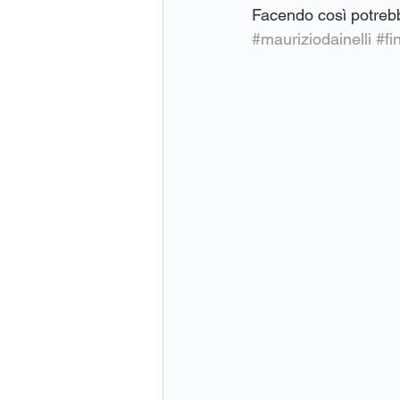
Facendo così potrebbe
#mauriziodainelli
#fi