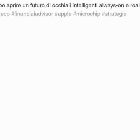
 aprire un futuro di occhiali intelligenti always-on e re
neco
#financialadvisor
#apple
#microchip
#strategie