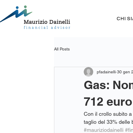
CHI S
All Posts
pfadainelli
30 gen 
Gas: Nom
712 euro
Con il crollo subito 
taglio del 33% delle
#mauriziodainelli
#fi