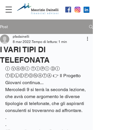
Post
pfadainelli
8 mar 2022
Tempo di lettura: 1 min
I VARI TIPI DI
TELEFONATA
Ⓘ ⓋⒶⓇⒾ ⓉⒾⓅⒾ ⒹⒾ 
ⓉⒺⓁⒺⒻⓄⓃⒶⓉⒶ 👉 Il Progetto 
Giovani continua...
Mercoledì 9 si terrà la seconda lezione, 
che avrà come argomento le diverse 
tipologie di telefonate, che gli aspiranti 
consulenti si troveranno ad affrontare.
.
.