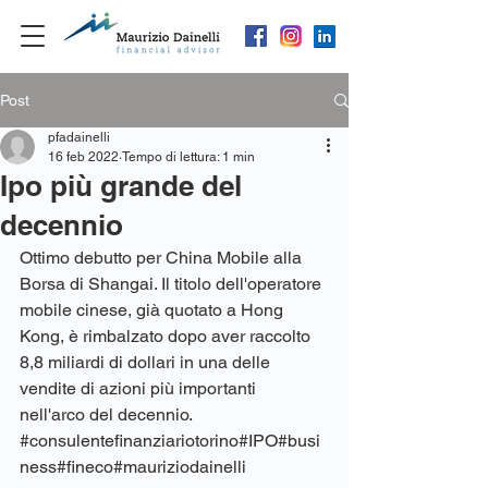
Post
pfadainelli
16 feb 2022
Tempo di lettura: 1 min
Ipo più grande del
decennio
Ottimo debutto per China Mobile alla 
Borsa di Shangai. Il titolo dell'operatore 
mobile cinese, già quotato a Hong 
Kong, è rimbalzato dopo aver raccolto 
8,8 miliardi di dollari in una delle 
vendite di azioni più importanti 
nell'arco del decennio.
#consulentefinanziariotorino
#
IPO#busi
ness
#fineco
#mauriziodainelli