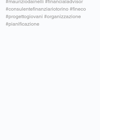
#mauriziodainelli
#financialadvisor
#consulentefinanziariotorino
#fineco
#progettogiovani
#organizzazione
#pianificazione