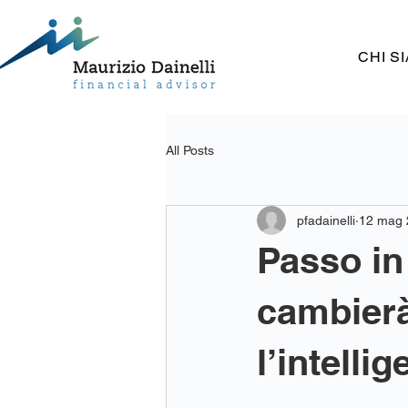
CHI S
All Posts
pfadainelli
12 mag 
Passo in 
cambierà
l’intelli